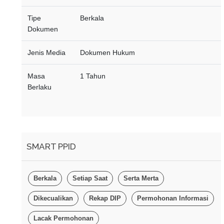
Tipe
Berkala
Dokumen
Jenis Media
Dokumen Hukum
Masa
1 Tahun
Berlaku
SMART PPID
Berkala
Setiap Saat
Serta Merta
Dikecualikan
Rekap DIP
Permohonan Informasi
Lacak Permohonan