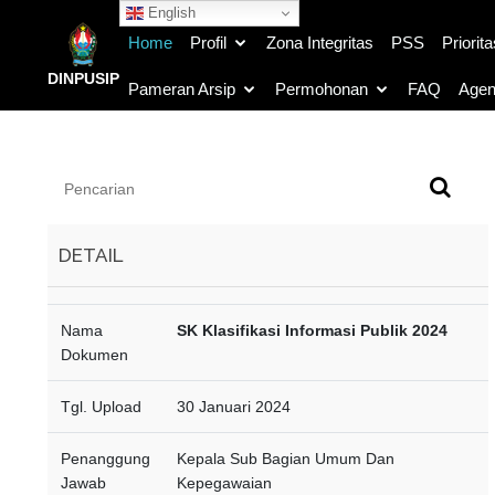
English
Home
Profil
Zona Integritas
PSS
Priorita
DINPUSIP
Pameran Arsip
Permohonan
FAQ
Agen
DETAIL
Nama
SK Klasifikasi Informasi Publik 2024
Dokumen
Tgl. Upload
30 Januari 2024
Penanggung
Kepala Sub Bagian Umum Dan
Jawab
Kepegawaian