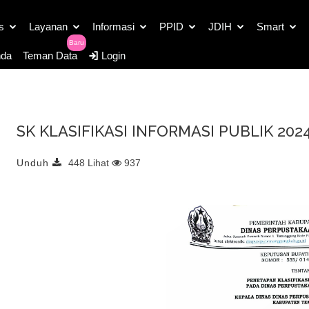
Detail Dokumen Publik
s
Layanan
Informasi
PPID
JDIH
Smart
Baru
da
Teman Data
Login
SK KLASIFIKASI INFORMASI PUBLIK 202
Unduh
448 Lihat
937