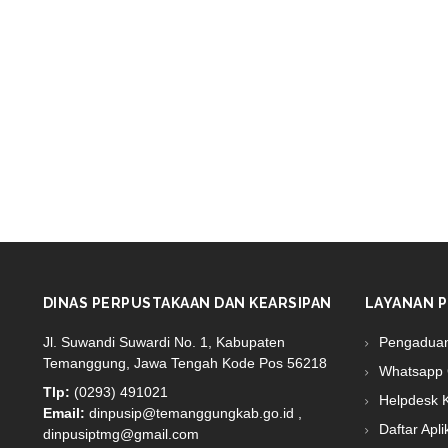
DINAS PERPUSTAKAAN DAN KEARSIPAN
LAYANAN P
Jl. Suwandi Suwardi No. 1, Kabupaten
Pengadua
Temanggung, Jawa Tengah Kode Pos 56218
Whatsapp 
Tlp:
(0293) 491021
Helpdesk 
Email:
dinpusip@temanggungkab.go.id ,
Daftar Apli
dinpusiptmg@gmail.com