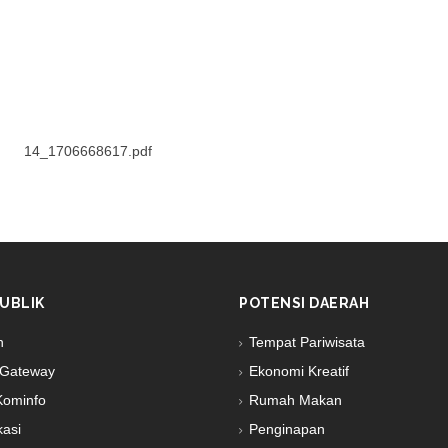
14_1706668617.pdf
UBLIK
POTENSI DAERAH
n
Tempat Pariwisata
Gateway
Ekonomi Kreatif
Kominfo
Rumah Makan
kasi
Penginapan